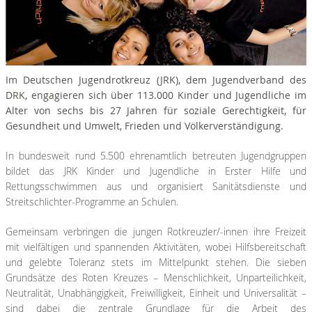
Im Deutschen Jugendrotkreuz (JRK), dem Jugendverband des
DRK, engagieren sich über 113.000 Kinder und Jugendliche im
Alter von sechs bis 27 Jahren für soziale Gerechtigkeit, für
Gesundheit und Umwelt, Frieden und Völkerverständigung.
In bundesweit rund 5.500 ehrenamtlich betreuten Jugendgruppen
bildet das JRK Kinder und Jugendliche in Erster Hilfe und
Rettungsschwimmen aus und organisiert Sanitätsdienste und
Streitschlichter-Programme an Schulen.
Gemeinsam verbringen die jungen Rotkreuzler/-innen ihre Freizeit
mit vielfältigen und spannenden Aktivitäten, wobei Hilfsbereitschaft
und gelebte Toleranz stets im Mittelpunkt stehen. Die sieben
Grundsätze des Roten Kreuzes – Menschlichkeit, Unparteilichkeit,
Neutralität, Unabhängigkeit, Freiwilligkeit, Einheit und Universalität –
sind dabei die zentrale Grundlage für die Arbeit des